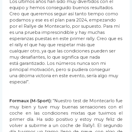
Los últimos años han sido muy
divertidos con el
equipo y hemos conseguido buenos resultados.
Creo que queremos seguir así
tanto tiempo como
podamos y ese es el plan para 2024, empezando
por el Rallye de
Montecarlo, por supuesto. Para mí
es una prueba imprescindible y hay muchas
esperanzas
puestas en este primer rally. Creo que es
el rally el que hay que respetar más que
cualquier
otro, ya que las condiciones pueden ser
muy desafiantes, lo que significa que nada
está
garantizado. Los números nunca son mi
principal motivación, pero si pudiera conseguir
una
décima victoria en este evento, sería algo muy
especial”.
Formaux (M-Sport):
“Nuestro test de Montecarlo fue
muy bien y tuve muy buenas sensaciones
con el
coche en las condiciones mixtas que tuvimos el
primer día. Ha sido positivo y estoy muy
feliz de
volver a subirme a un coche de Rally1. El segundo
día tuvimos un tramo lleno de nieve,
con algo de